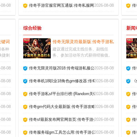
方
-08-08
传奇手游官服官网互通版:传奇私服网页版官网
2026-08-08
传
综合经验
新闻
关键词（完整版替换）:传奇私sf用手机玩
传奇无限灵符最新版:传奇手游私sf发布网页
和各种
建议通过完成主线任务、副线任
快捷刺
务、参加活动等方式获得经验值。
够获取
游戏中包括通天塔，激情烧猪洞，
奇新开
最新开传奇网站发布网等多个每日
述
-08-08
传奇无限灵符版2018:传奇端游私服公益服发布网最新
2026-08-08
传
缺陷，
活动获得大量经验收益。不要忘了
高暴
道士忠实的神兽，让神兽去扛
-08-08
传奇单机18职业18角色gm修改器:传奇公益服发布网今日新开s
2026-08-08
《
关的内
BOSS就是道士单挑BOSS，怒刷
装备的不二法宝。
-08-08
传奇手游私sf平台排行榜:{Random关键词}
2026-08-08
传
布网
-08-08
传奇gm代码大全最新版:传奇手游攻略攻略大全教学
2026-08-08
传
-08-08
传奇sf最新发布网官网首页:传奇手游公益服sf发布网官方
2026-08-08
传
手游
-08-08
传奇服务端gm工具怎么用:传奇手游公益服无限资源
2026-08-08
传