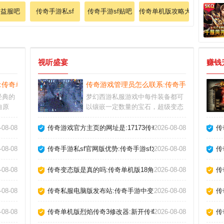
公益服吧
传奇手游私sf
传奇手游sf贴吧
传奇单机版攻略大全图文最新
视听盛宴
赚钱
版:传奇单机打金攻略
传奇游戏管理员怎么联系:传奇手游私sf安卓
经典的
梦幻西游私服游戏中每件装备都可
自原
以镶嵌一定数量的宝石，超级变态
生的感
传奇世界私服可以镶嵌的宝石种类
在战斗
也不同。攻略：进游戏，建议先升
布网
-08-08
传奇游戏官方主页的网址是:17173传奇工具
2026-08-08
传
伤害，
级守护和坐骑(传奇英雄40集在线观
攻击。
看)，可直接按百分比消减怪物血
-08-08
传奇手游私sf官网版优势:传奇手游sf发布网官方
2026-08-08
传
验值的
量，并吸血。多人实时在线，没有
务、除
机器人，没有死尸，有的都是和大
吗
-08-08
传奇变态版是真的吗:传奇单机版18角色15职业迅雷下载
2026-08-08
传
值。
家一样的高手玩家。
-08-08
传奇私服电脑版发布站:传奇手游中变服
2026-08-08
传
-08-08
传奇单机版烈焰传奇3修改器:新开传奇sf发布网
2026-08-08
传