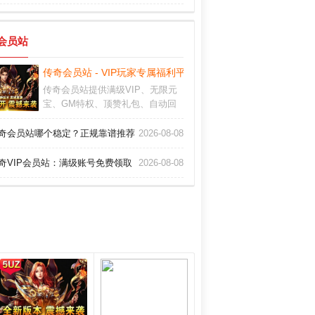
会员站
传奇会员站 - VIP玩家专属福利平台
传奇会员站提供满级VIP、无限元
宝、GM特权、顶赞礼包、自动回
收、全屏拾取等会员专属服务，稳
定安全不封号，让你轻松体验土豪
奇会员站哪个稳定？正规靠谱推荐
2026-08-08
传奇乐趣，会员专属福利尽在正规
传奇会员站！
奇VIP会员站：满级账号免费领取
2026-08-08