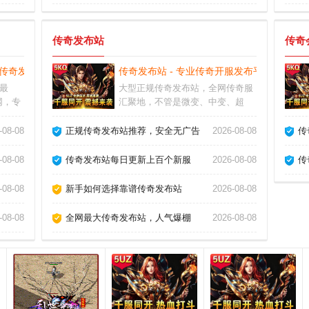
传奇发布站
传奇
的传奇发布平台
传奇发布站 - 专业传奇开服发布平台
气最
大型正规传奇发布站，全网传奇服
网，专
汇聚地，不管是微变、中变、超
奇、最
变，还是单职业、沉默、冰雪、火
默、冰
龙，都能在专业传奇发布站找到，
-08-08
正规传奇发布站推荐，安全无广告
2026-08-08
传
奇，每
开服信息实时同步，玩家找服不迷
就来
路！
-08-08
传奇发布站每日更新上百个新服
2026-08-08
传
-08-08
新手如何选择靠谱传奇发布站
2026-08-08
-08-08
全网最大传奇发布站，人气爆棚
2026-08-08