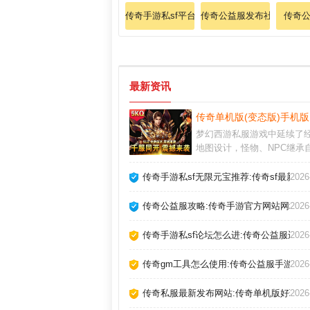
传奇手游私sf平台排行榜
传奇公益服发布社区
传奇
最新资讯
传奇单机版(变态版)手机
梦幻西游私服游戏中延续了
地图设计，怪物、NPC继承
版，不会让老玩家有任何陌
觉。传奇盒子排行榜通常能
传奇手游私sf无限元宝推荐:传奇sf最新发
2026
中快速击败敌人，造成高额
同时也能有效地抵御敌人的
传奇公益服攻略:传奇手游官方网站网址
2026
玩家可以通过完成各种高经
任务，如巡游任务、日常任
传奇手游私sf论坛怎么进:传奇公益服违法
2026
魔任务等，来获取大量经验
传奇gm工具怎么使用:传奇公益服手游
2026
传奇私服最新发布网站:传奇单机版好玩吗
2026