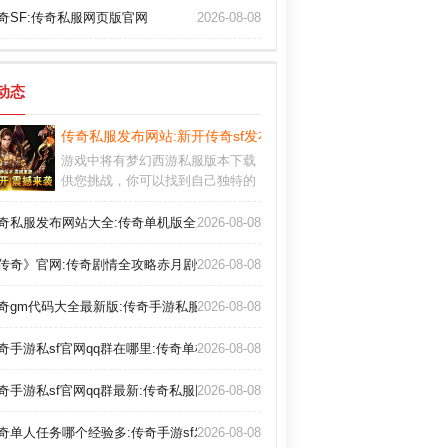
奇SF:传奇私服网页版官网
2026-08-08
动态
传奇私服发布网站:新开传奇sf发布网
游戏中将有梦幻西游私服版本下载
供您挑战，你可以找到自己独特的
功能和使用不同的最新杀神恶魔版
本传奇网站。极致画面、炫酷技
奇私服发布网站大全:传奇单机版全剧情
2026-08-08
能，端游般流畅操作，亲历沙场畅
快击杀。游戏包含各种顶级服装和
f
传奇》官网:传奇剧情全攻略赤月剧情
2026-08-08
工艺品，添加后你可以得到一个很
酷的外观，你也可以增强你的战斗
奇gm代码大全最新版:传奇手游私服发布网私服发布网
2026-08-08
力。
奇手游私sf官网qq群在哪里:传奇单机版(变态版)攻略最新
2026-08-08
奇手游私sf官网qq群最新:传奇私服网站发布网
2026-08-08
奇单人任务哪个经验多:传奇手游sf发布网最新
2026-08-08