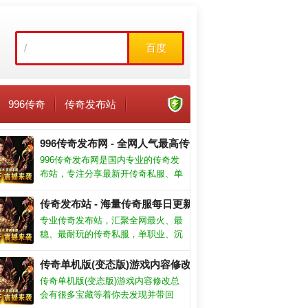
百度
996传奇
传奇发布站
996传奇发布网 - 全网人气最高传奇发布平台
996传奇发布网是国内专业的传奇发
布站，专注分享最新开传奇私服、单
职业、沉默、冰雪、火龙等热门传奇
版本，每日实时更新海量正规传奇开
传奇发布站 - 海量传奇服每日更新
服信息，玩家找传奇首选996传奇发
专业传奇发布站，汇聚全网最火、最
布网！
稳、最耐玩的传奇私服，单职业、沉
默、冰雪、复古、超变传奇应有尽
有，找正规传奇就来大型传奇发布
传奇单机版(变态版)游戏内容修改:传奇单机版(变态版)游
站，开服信息实时更新不遗漏！
传奇单机版(变态版)游戏内容修改总
会有很多宝藏等着你去发现并带回