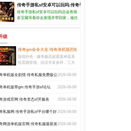
1.76网通传奇私服的关键位置和视野
传奇手游私sf安卓可以玩吗:传奇手游私sf安卓可以玩吗
控制也是取得胜利的关键。升级就送
传奇手游私sf安卓可以玩吗总会有很
大量福利，让你瞬间吸引周围玩家的
多宝藏等着你去发现并带回家，做任
目光。
务，刷副本。此外，掌握1.76网通传
奇私服的关键位置和视野控制也是取
得胜利的关键。升级就送大量福利，
升级
让你瞬间吸引周围玩家的目光。
能玩吗
传奇gm命令大全:传奇单机版烈焰传奇3修改器
游戏特色：爆率极高超霸道神器系
统震撼登场。玩法丰富多样，三大
职业可随意体验，打出精彩配合；
精心研究铸造兵器。游戏亮点：复
奇单机版全剧情:传奇私服免费版公益服下载中文版
2026-08-08
古传奇1.76点卡版官网会不断的出
现的，这是在前期也会比较关键
奇单机版带gm:传奇手游sf论坛
2026-08-08
的，让提升等级变得非常的简单；
每一座城池都会是你的目标。
奇游戏官网:传奇变态sf开服表
2026-08-08
奇私服网:传奇手游私sf平台哪个好
2026-08-08
奇网游单机版官网:传奇私服最新发布网
2026-08-08