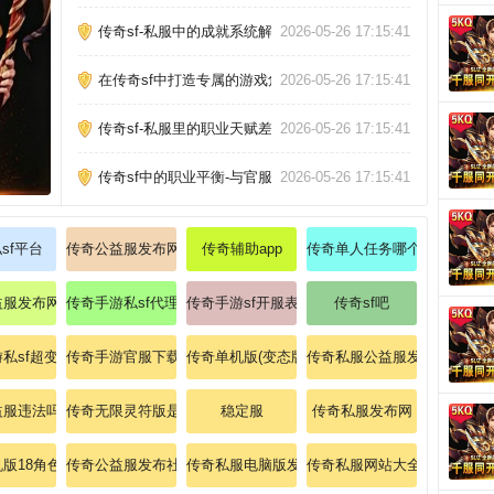
传奇sf-私服中的成就系统解析
2026-05-26 17:15:41
在传奇sf中打造专属的游戏角色
2026-05-26 17:15:41
传奇sf-私服里的职业天赋差异
2026-05-26 17:15:41
传奇sf中的职业平衡-与官服的对比
2026-05-26 17:15:41
sf平台
传奇公益服发布网今日新开了吗
传奇辅助app
传奇单人任务哪个经验多
益服发布网今日新开了吗
传奇手游私sf代理渠道推荐
传奇手游sf开服表
传奇sf吧
私sf超变
传奇手游官服下载入口官方
传奇单机版(变态版)攻略
传奇私服公益服发布网今日新
益服违法吗
传奇无限灵符版是真的吗
稳定服
传奇私服发布网
版18角色15职业gm权限怎么弄
传奇公益服发布社区
传奇私服电脑版发布站在哪里
传奇私服网站大全