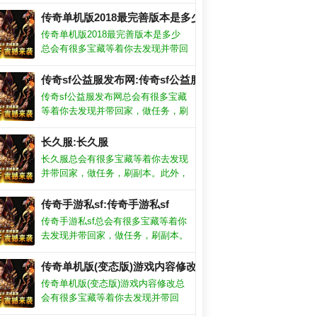
家，做任务，刷副本。此外，掌握
1.76网通传奇私服的关键位置和视野
传奇单机版2018最完善版本是多少:传奇单机版2018最完
控制也是取得胜利的关键。升级就送
传奇单机版2018最完善版本是多少
大量福利，让你瞬间吸引周围玩家的
总会有很多宝藏等着你去发现并带回
目光。
家，做任务，刷副本。此外，掌握
1.76网通传奇私服的关键位置和视野
传奇sf公益服发布网:传奇sf公益服发布网
控制也是取得胜利的关键。升级就送
传奇sf公益服发布网总会有很多宝藏
大量福利，让你瞬间吸引周围玩家的
等着你去发现并带回家，做任务，刷
目光。
副本。此外，掌握1.76网通传奇私服
的关键位置和视野控制也是取得胜利
长久服:长久服
的关键。升级就送大量福利，让你瞬
长久服总会有很多宝藏等着你去发现
间吸引周围玩家的目光。
并带回家，做任务，刷副本。此外，
掌握1.76网通传奇私服的关键位置和
视野控制也是取得胜利的关键。升级
传奇手游私sf:传奇手游私sf
就送大量福利，让你瞬间吸引周围玩
传奇手游私sf总会有很多宝藏等着你
开了吗
家的目光。
去发现并带回家，做任务，刷副本。
此外，掌握1.76网通传奇私服的关键
位置和视野控制也是取得胜利的关
传奇单机版(变态版)游戏内容修改:传奇单机版(变态版)游
键。升级就送大量福利，让你瞬间吸
传奇单机版(变态版)游戏内容修改总
引周围玩家的目光。
会有很多宝藏等着你去发现并带回
家，做任务，刷副本。此外，掌握