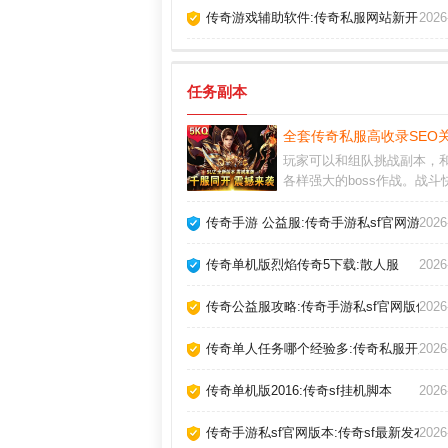
传奇游戏辅助软件:传奇私服网站新开网官
2026
任务副本
全套传奇私服高收录SEO
玩家可以和组队挑战副本，
各样强大的boss作战。战斗
激，厮杀中升级和冒险，能
到奖励也丰富。好在宠物传
传奇手游 公益服:传奇手游私sf官网游戏描
2026
网站的冲锋技能弥补了这一
因此战士必须追求高攻击、
传奇单机版烈焰传奇5下载:散人服
2026
击，主要升级与增加攻击相
容。
传奇公益服攻略:传奇手游私sf官网版优势
2026
传奇单人任务哪个经验多:传奇私服开服发
2026
传奇单机版2016:传奇sf挂机脚本
2026
传奇手游私sf官网版本:传奇sf最新发布网
2026